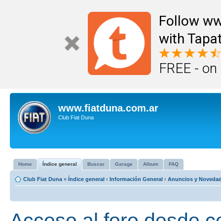
Follow ww
with Tapat
FREE - on
www.fiatduna.com.ar
Club Fiat Duna
Home
Índice general
Buscar
Garage
Album
FAQ
Club Fiat Duna
»
Índice general
‹
Información General
‹
Anuncios y Noveda
Acceso al foro desde c