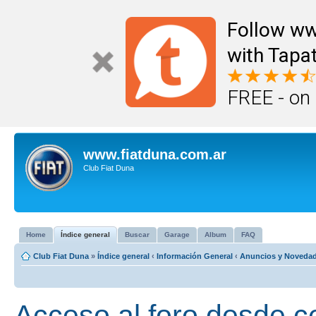
Follow ww
with Tapat
FREE - on
www.fiatduna.com.ar
Club Fiat Duna
Home
Índice general
Buscar
Garage
Album
FAQ
Club Fiat Duna
»
Índice general
‹
Información General
‹
Anuncios y Noveda
Acceso al foro desde c