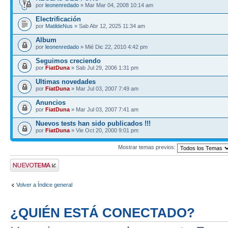
por
leonenredado
» Mar Mar 04, 2008 10:14 am
Electrificación
por
MatildeNus
» Sab Abr 12, 2025 11:34 am
Album
por
leonenredado
» Mié Dic 22, 2010 4:42 pm
Seguimos creciendo
por
FiatDuna
» Sab Jul 29, 2006 1:31 pm
Ultimas novedades
por
FiatDuna
» Mar Jul 03, 2007 7:49 am
Anuncios
por
FiatDuna
» Mar Jul 03, 2007 7:41 am
Nuevos tests han sido publicados !!!
por
FiatDuna
» Vie Oct 20, 2000 9:01 pm
Mostrar temas previos:
Publicar un nuevo
tema
Volver a Índice general
¿QUIÉN ESTÁ CONECTADO?