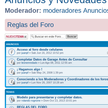
Moderador:
moderadores Anuncio
Reglas del Foro
Publicar un nuevo
tema
ANUNCIOS
Acceso al foro desde celulares
por
juanpf
» Sab Jun 16, 2012 10:52 pm
Completar Datos de Garage Antes de Consultar
por
leonenredado
» Lun Ago 08, 2011 12:55 am
¡ Hagamos algo !
por
juanpf
» Sab May 24, 2008 1:39 pm
Conociendo a los Moderadores y Coordinadores de los foro
por
juanpf
» Lun Nov 26, 2007 10:28 am
TEMAS
Modelo para presentarse y completar datos.
por
rolando rognone
» Dom Oct 13, 2013 10:01 pm
REGLAS DEL FORO