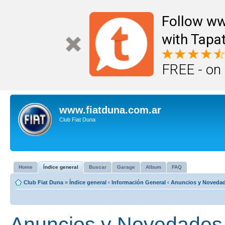
Follow ww
with Tapat
FREE - on
www.fiatduna.com.ar
Club Fiat Duna
Home
Índice general
Buscar
Garage
Album
FAQ
Club Fiat Duna
»
Índice general
‹
Información General
‹
Anuncios y Noveda
Anuncios y Novedades