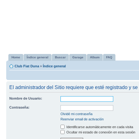
Home
Índice general
Buscar
Garage
Album
FAQ
Club Fiat Duna
»
Índice general
El administrador del Sitio requiere que esté registrado y se 
Nombre de Usuario:
Contraseña:
Olvidé mi contraseña
Reenviar email de activación
Identificarse automáticamente en cada visita
Ocultar mi estado de conexión en esta sesión