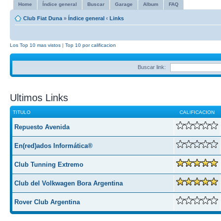
Home
Índice general
Buscar
Garage
Album
FAQ
Club Fiat Duna
»
Índice general
‹
Links
Los Top 10 mas vistos
|
Top 10 por calificacion
Buscar link:
Ultimos Links
TITULO
CALIFICACION
Repuesto Avenida
En(red)ados Informática®
Club Tunning Extremo
Club del Volkwagen Bora Argentina
Rover Club Argentina