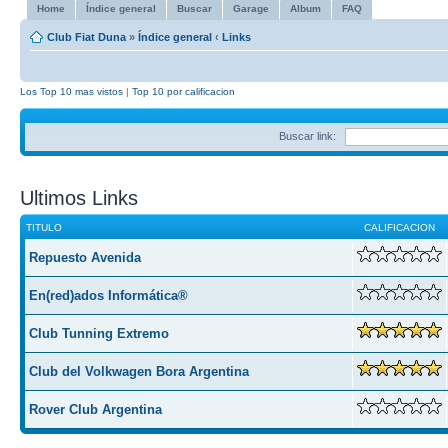
Home
Índice general
Buscar
Garage
Album
FAQ
Club Fiat Duna
»
Índice general
‹
Links
Los Top 10 mas vistos
|
Top 10 por calificacion
Buscar link:
Ultimos Links
TITULO
CALIFICACION
Repuesto Avenida
En(red)ados Informática®
Club Tunning Extremo
Club del Volkwagen Bora Argentina
Rover Club Argentina