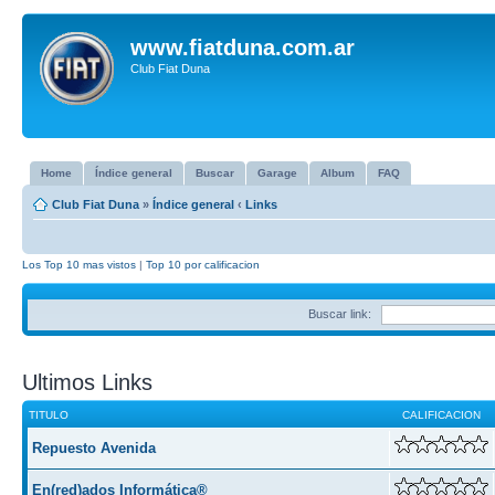
www.fiatduna.com.ar
Club Fiat Duna
Home
Índice general
Buscar
Garage
Album
FAQ
Club Fiat Duna
»
Índice general
‹
Links
Los Top 10 mas vistos
|
Top 10 por calificacion
Buscar link:
Ultimos Links
TITULO
CALIFICACION
Repuesto Avenida
En(red)ados Informática®