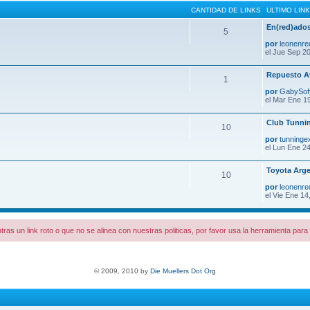
CANTIDAD DE LINKS
ULTIMO LINK
En(red)ados
5
por
leonenre
el Jue Sep 20
Repuesto A
1
por
GabySo
el Mar Ene 1
Club Tunni
10
por
tunninge
el Lun Ene 24
Toyota Arge
10
por
leonenre
el Vie Ene 14
tras un link roto o que no se alinea con nuestras politicas, por favor usa la herramienta par
© 2009, 2010 by
Die Muellers Dot Org