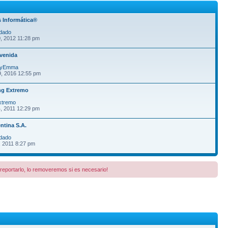
 Informática®
dado
, 2012 11:28 pm
venida
fyEmma
9, 2016 12:55 pm
ng Extremo
xtremo
, 2011 12:29 pm
ntina S.A.
dado
, 2011 8:27 pm
a reportarlo, lo removeremos si es necesario!