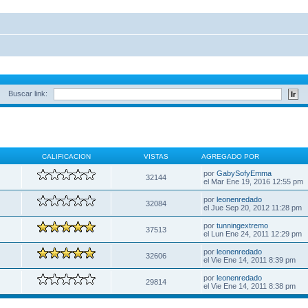
Buscar link:
CALIFICACION
VISTAS
AGREGADO POR
por
GabySofyEmma
32144
el Mar Ene 19, 2016 12:55 pm
por
leonenredado
32084
el Jue Sep 20, 2012 11:28 pm
por
tunningextremo
37513
el Lun Ene 24, 2011 12:29 pm
por
leonenredado
32606
el Vie Ene 14, 2011 8:39 pm
por
leonenredado
29814
el Vie Ene 14, 2011 8:38 pm