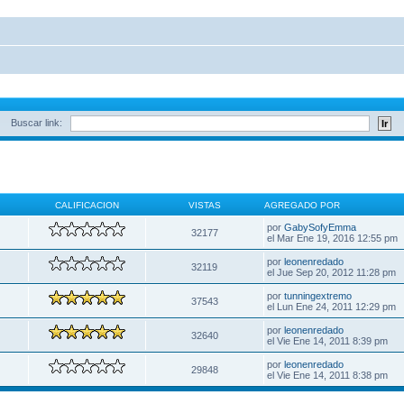
Buscar link:
CALIFICACION
VISTAS
AGREGADO POR
por
GabySofyEmma
32177
el Mar Ene 19, 2016 12:55 pm
por
leonenredado
32119
el Jue Sep 20, 2012 11:28 pm
por
tunningextremo
37543
el Lun Ene 24, 2011 12:29 pm
por
leonenredado
32640
el Vie Ene 14, 2011 8:39 pm
por
leonenredado
29848
el Vie Ene 14, 2011 8:38 pm