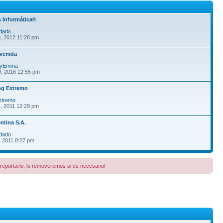
 Informática®
dado
, 2012 11:28 pm
venida
fyEmma
9, 2016 12:55 pm
ng Extremo
xtremo
, 2011 12:29 pm
ntina S.A.
dado
, 2011 8:27 pm
a reportarlo, lo removeremos si es necesario!