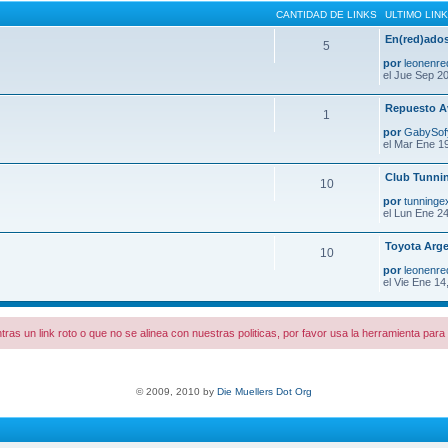
CANTIDAD DE LINKS
ULTIMO LINK
En(red)ados
5
por
leonenre
el Jue Sep 20
Repuesto A
1
por
GabySo
el Mar Ene 1
Club Tunni
10
por
tunninge
el Lun Ene 24
Toyota Arge
10
por
leonenre
el Vie Ene 14
tras un link roto o que no se alinea con nuestras politicas, por favor usa la herramienta par
© 2009, 2010 by
Die Muellers Dot Org