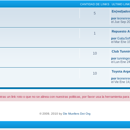
CANTIDAD DE LINKS
ULTIMO LINK
En(red)ados
5
por
leonenre
el Jue Sep 20
Repuesto A
1
por
GabySo
el Mar Ene 1
Club Tunni
10
por
tunninge
el Lun Ene 24
Toyota Arge
10
por
leonenre
el Vie Ene 14
tras un link roto o que no se alinea con nuestras politicas, por favor usa la herramienta par
© 2009, 2010 by
Die Muellers Dot Org