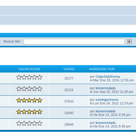
Buscar link:
CALIFICACION
VISTAS
AGREGADO POR
por
GabySofyEmma
32177
el Mar Ene 19, 2016 12:55 pm
por
leonenredado
32119
el Jue Sep 20, 2012 11:28 pm
por
tunningextremo
37543
el Lun Ene 24, 2011 12:29 pm
por
leonenredado
32640
el Vie Ene 14, 2011 8:39 pm
por
leonenredado
29848
el Vie Ene 14, 2011 8:38 pm