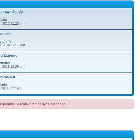
 Informática®
dado
, 2012 11:28 pm
venida
fyEmma
9, 2016 12:55 pm
ng Extremo
xtremo
, 2011 12:29 pm
ntina S.A.
dado
, 2011 8:27 pm
a reportarlo, lo removeremos si es necesario!