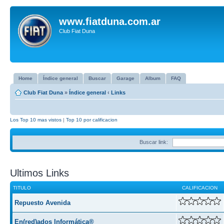
www.fiatduna.com.ar
Club Fiat Duna
Home
Índice general
Buscar
Garage
Album
FAQ
Club Fiat Duna
»
Índice general
‹
Links
Los Top 10 mas vistos
|
Top 10 por calificacion
Buscar link:
Ultimos Links
TITULO
CALIFICACION
Repuesto Avenida
En(red)ados Informática®