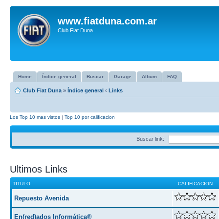
www.fiatduna.com.ar
Club Fiat Duna
Home
Índice general
Buscar
Garage
Album
FAQ
Club Fiat Duna
»
Índice general
‹
Links
Los Top 10 mas vistos
|
Top 10 por calificacion
Buscar link:
Ultimos Links
TITULO
CALIFICACION
Repuesto Avenida
En(red)ados Informática®