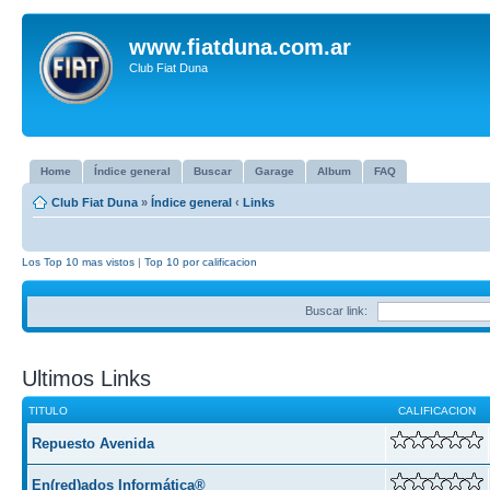
www.fiatduna.com.ar
Club Fiat Duna
Home
Índice general
Buscar
Garage
Album
FAQ
Club Fiat Duna
»
Índice general
‹
Links
Los Top 10 mas vistos
|
Top 10 por calificacion
Buscar link:
Ultimos Links
TITULO
CALIFICACION
Repuesto Avenida
En(red)ados Informática®