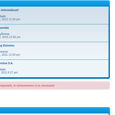
 Informática®
dado
, 2012 11:28 pm
venida
fyEmma
9, 2016 12:55 pm
ng Extremo
xtremo
, 2011 12:29 pm
ntina S.A.
dado
, 2011 8:27 pm
a reportarlo, lo removeremos si es necesario!