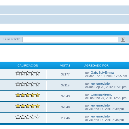
Buscar link:
CALIFICACION
VISTAS
AGREGADO POR
por
GabySofyEmma
32177
el Mar Ene 19, 2016 12:55 pm
por
leonenredado
32119
el Jue Sep 20, 2012 11:28 pm
por
tunningextremo
37543
el Lun Ene 24, 2011 12:29 pm
por
leonenredado
32640
el Vie Ene 14, 2011 8:39 pm
por
leonenredado
29846
el Vie Ene 14, 2011 8:38 pm