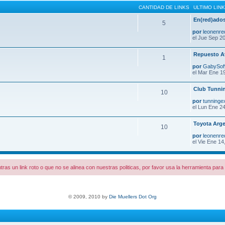
CANTIDAD DE LINKS
ULTIMO LINK
En(red)ados
5
por
leonenre
el Jue Sep 20
Repuesto A
1
por
GabySo
el Mar Ene 1
Club Tunni
10
por
tunninge
el Lun Ene 24
Toyota Arge
10
por
leonenre
el Vie Ene 14
tras un link roto o que no se alinea con nuestras politicas, por favor usa la herramienta par
© 2009, 2010 by
Die Muellers Dot Org