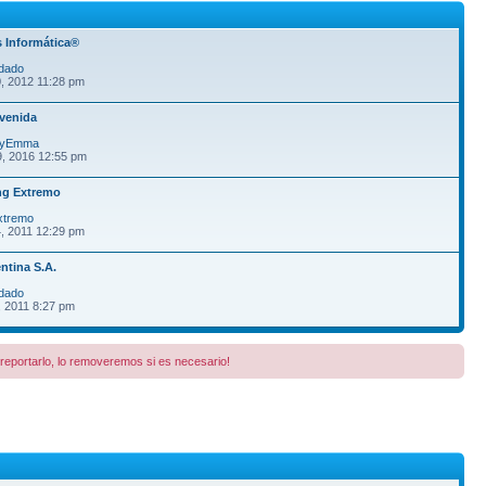
 Informática®
dado
, 2012 11:28 pm
venida
fyEmma
9, 2016 12:55 pm
ng Extremo
xtremo
, 2011 12:29 pm
ntina S.A.
dado
, 2011 8:27 pm
a reportarlo, lo removeremos si es necesario!