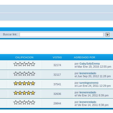
Buscar link:
CALIFICACION
VISTAS
AGREGADO POR
por
GabySofyEmma
32174
el Mar Ene 19, 2016 12:55 pm
por
leonenredado
32117
el Jue Sep 20, 2012 11:28 pm
por
tunningextremo
37541
el Lun Ene 24, 2011 12:29 pm
por
leonenredado
32636
el Vie Ene 14, 2011 8:39 pm
por
leonenredado
29844
el Vie Ene 14, 2011 8:38 pm