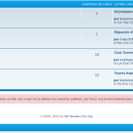
CANTIDAD DE LINKS
ULTIMO LINK
En(red)ados
5
por
leonenre
el Jue Sep 20
Repuesto A
1
por
GabySo
el Mar Ene 1
Club Tunni
10
por
tunninge
el Lun Ene 24
Toyota Arge
10
por
leonenre
el Vie Ene 14
tras un link roto o que no se alinea con nuestras politicas, por favor usa la herramienta par
© 2009, 2010 by
Die Muellers Dot Org