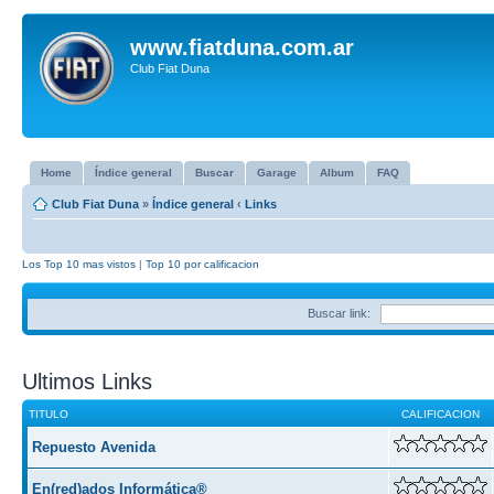
www.fiatduna.com.ar
Club Fiat Duna
Home
Índice general
Buscar
Garage
Album
FAQ
Club Fiat Duna
»
Índice general
‹
Links
Los Top 10 mas vistos
|
Top 10 por calificacion
Buscar link:
Ultimos Links
TITULO
CALIFICACION
Repuesto Avenida
En(red)ados Informática®