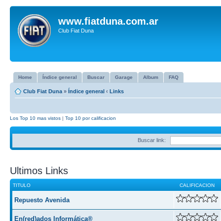
www.fiatduna.com.ar
Club Fiat Duna
Home
Índice general
Buscar
Garage
Album
FAQ
Club Fiat Duna
»
Índice general
‹
Links
Los Top 10 mas vistos
|
Top 10 por calificacion
Buscar link:
Ultimos Links
TITULO
CALIFICACION
Repuesto Avenida
En(red)ados Informática®