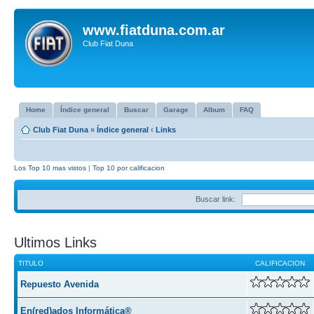
www.fiatduna.com.ar
Club Fiat Duna
Home
Índice general
Buscar
Garage
Album
FAQ
Club Fiat Duna
»
Índice general
‹
Links
Los Top 10 mas vistos
|
Top 10 por calificacion
Buscar link:
Ultimos Links
TITULO
CALIFICACION
Repuesto Avenida
En(red)ados Informática®