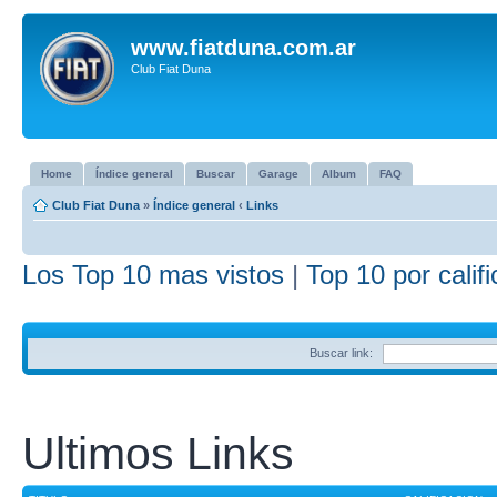
www.fiatduna.com.ar
Club Fiat Duna
Home
Índice general
Buscar
Garage
Album
FAQ
Club Fiat Duna
»
Índice general
‹
Links
Los Top 10 mas vistos
|
Top 10 por calif
Buscar link:
Ultimos Links