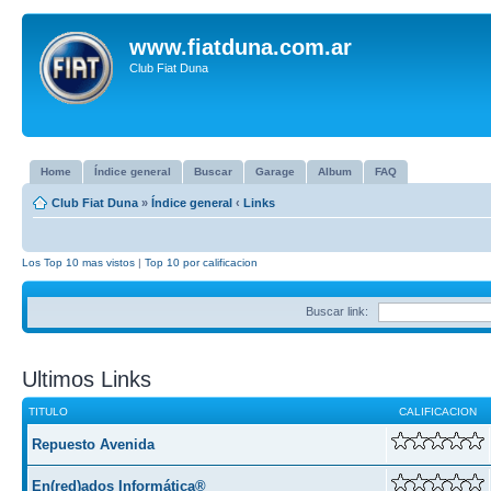
www.fiatduna.com.ar
Club Fiat Duna
Home
Índice general
Buscar
Garage
Album
FAQ
Club Fiat Duna
»
Índice general
‹
Links
Los Top 10 mas vistos
|
Top 10 por calificacion
Buscar link:
Ultimos Links
TITULO
CALIFICACION
Repuesto Avenida
En(red)ados Informática®