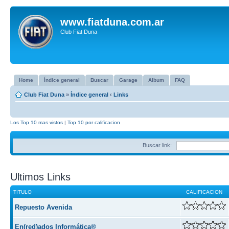
www.fiatduna.com.ar
Club Fiat Duna
Home
Índice general
Buscar
Garage
Album
FAQ
Club Fiat Duna
»
Índice general
‹
Links
Los Top 10 mas vistos
|
Top 10 por calificacion
Buscar link:
Ultimos Links
TITULO
CALIFICACION
Repuesto Avenida
En(red)ados Informática®