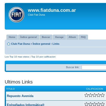
www.fiatduna.com.ar
Club Fiat Duna
Home
Índice general
Buscar
Garage
Album
FAQ
Club Fiat Duna
»
Índice general
‹
Links
Los Top 10 mas vistos
|
Top 10 por calificacion
Buscar link:
Ultimos Links
TITULO
CALIFICACION
Repuesto Avenida
En(red)ados Informática®