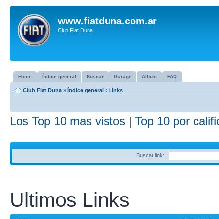
www.fiatduna.com.ar
Club Fiat Duna
Home
Índice general
Buscar
Garage
Album
FAQ
Club Fiat Duna
»
Índice general
‹
Links
Los Top 10 mas vistos
|
Top 10 por calif
Buscar link:
Ultimos Links