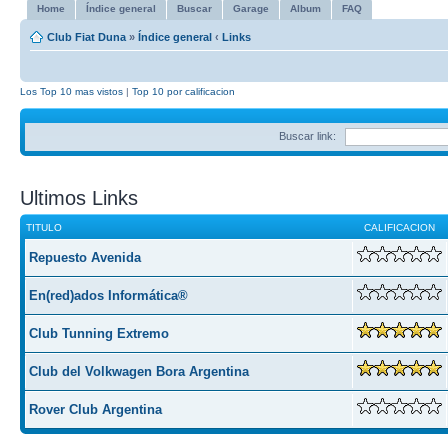
Home
Índice general
Buscar
Garage
Album
FAQ
Club Fiat Duna
»
Índice general
‹
Links
Los Top 10 mas vistos
|
Top 10 por calificacion
Buscar link:
Ultimos Links
TITULO
CALIFICACION
Repuesto Avenida
En(red)ados Informática®
Club Tunning Extremo
Club del Volkwagen Bora Argentina
Rover Club Argentina