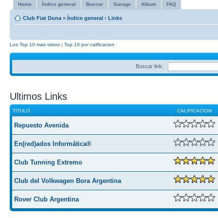
Home
Índice general
Buscar
Garage
Album
FAQ
Club Fiat Duna
»
Índice general
‹
Links
Los Top 10 mas vistos
|
Top 10 por calificacion
Buscar link:
Ultimos Links
TITULO
CALIFICACION
Repuesto Avenida
En(red)ados Informática®
Club Tunning Extremo
Club del Volkwagen Bora Argentina
Rover Club Argentina