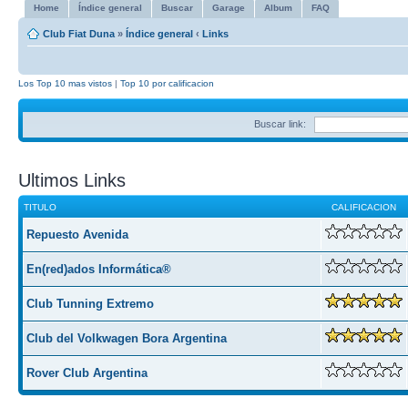
Home
Índice general
Buscar
Garage
Album
FAQ
Club Fiat Duna
»
Índice general
‹
Links
Los Top 10 mas vistos
|
Top 10 por calificacion
Buscar link:
Ultimos Links
TITULO
CALIFICACION
Repuesto Avenida
En(red)ados Informática®
Club Tunning Extremo
Club del Volkwagen Bora Argentina
Rover Club Argentina