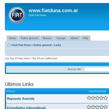
www.fiatduna.com.ar
Club Fiat Duna
Home
Índice general
Buscar
Garage
Album
FAQ
Club Fiat Duna
»
Índice general
‹
Links
Los Top 10 mas vistos
|
Top 10 por calificacion
Buscar link:
Ultimos Links
TITULO
CALIFICACION
Repuesto Avenida
En(red)ados Informática®