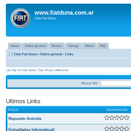
www.fiatduna.com.ar
Club Fiat Duna
Home
Índice general
Buscar
Garage
Album
FAQ
Club Fiat Duna
»
Índice general
‹
Links
Los Top 10 mas vistos
|
Top 10 por calificacion
Buscar link:
Ultimos Links
TITULO
CALIFICACION
Repuesto Avenida
En(red)ados Informática®