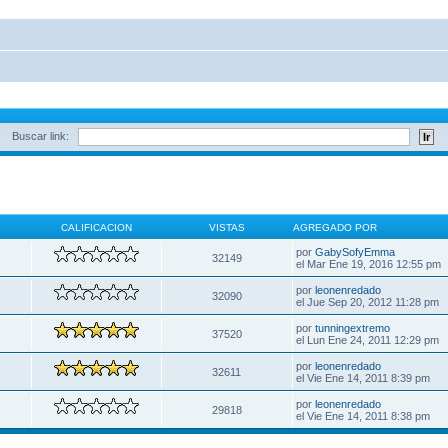
Buscar link:
CALIFICACION
VISTAS
AGREGADO POR
por
GabySofyEmma
32149
el Mar Ene 19, 2016 12:55 pm
por
leonenredado
32090
el Jue Sep 20, 2012 11:28 pm
por
tunningextremo
37520
el Lun Ene 24, 2011 12:29 pm
por
leonenredado
32611
el Vie Ene 14, 2011 8:39 pm
por
leonenredado
29818
el Vie Ene 14, 2011 8:38 pm