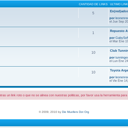
CANTIDAD DE LINKS
ULTIMO LINK
En(red)ados
5
por
leonenre
el Jue Sep 20
Repuesto A
1
por
GabySo
el Mar Ene 1
Club Tunni
10
por
tunninge
el Lun Ene 24
Toyota Arge
10
por
leonenre
el Vie Ene 14
tras un link roto o que no se alinea con nuestras politicas, por favor usa la herramienta par
© 2009, 2010 by
Die Muellers Dot Org