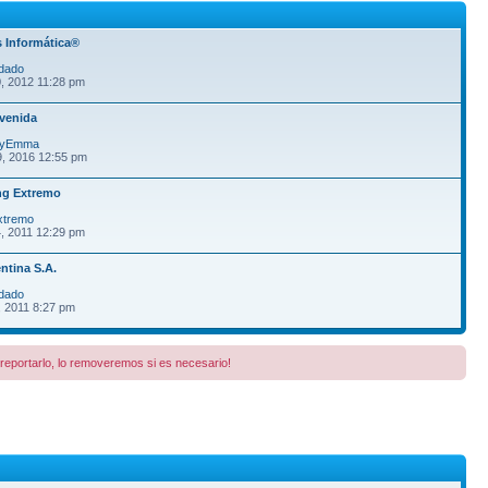
 Informática®
dado
, 2012 11:28 pm
venida
fyEmma
9, 2016 12:55 pm
ng Extremo
xtremo
, 2011 12:29 pm
ntina S.A.
dado
, 2011 8:27 pm
a reportarlo, lo removeremos si es necesario!