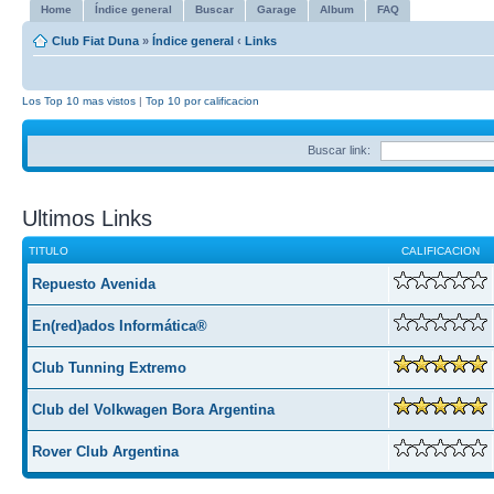
Home
Índice general
Buscar
Garage
Album
FAQ
Club Fiat Duna
»
Índice general
‹
Links
Los Top 10 mas vistos
|
Top 10 por calificacion
Buscar link:
Ultimos Links
TITULO
CALIFICACION
Repuesto Avenida
En(red)ados Informática®
Club Tunning Extremo
Club del Volkwagen Bora Argentina
Rover Club Argentina