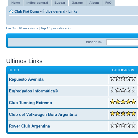
Home
Índice general
Buscar
Garage
Album
FAQ
Club Fiat Duna
»
Índice general
‹
Links
Los Top 10 mas vistos
|
Top 10 por calificacion
Buscar link:
Ultimos Links
TITULO
CALIFICACION
Repuesto Avenida
En(red)ados Informática®
Club Tunning Extremo
Club del Volkwagen Bora Argentina
Rover Club Argentina