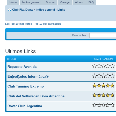
Home
Índice general
Buscar
Garage
Album
FAQ
Club Fiat Duna
»
Índice general
‹
Links
Los Top 10 mas vistos
|
Top 10 por calificacion
Buscar link:
Ultimos Links
TITULO
CALIFICACION
Repuesto Avenida
En(red)ados Informática®
Club Tunning Extremo
Club del Volkwagen Bora Argentina
Rover Club Argentina