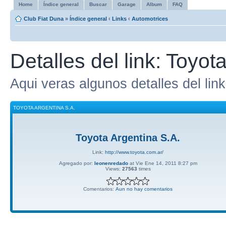
Home
Índice general
Buscar
Garage
Album
FAQ
Club Fiat Duna
»
Índice general
‹
Links
‹
Automotrices
Detalles del link: Toyot
Aqui veras algunos detalles del link
TOYOTA ARGENTINA S.A.
Toyota Argentina S.A.
Link:
http://www.toyota.com.ar/
Agregado por:
leonenredado
at Vie Ene 14, 2011 8:27 pm
Views:
27563
times
Comentarios:
Aun no hay comentarios