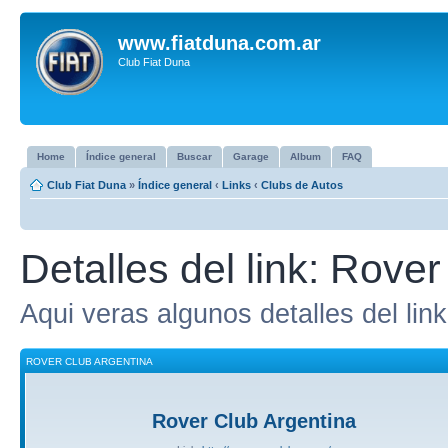
www.fiatduna.com.ar
Club Fiat Duna
Home
Índice general
Buscar
Garage
Album
FAQ
Club Fiat Duna
»
Índice general
‹
Links
‹
Clubs de Autos
Detalles del link: Rove
Aqui veras algunos detalles del link
ROVER CLUB ARGENTINA
Rover Club Argentina