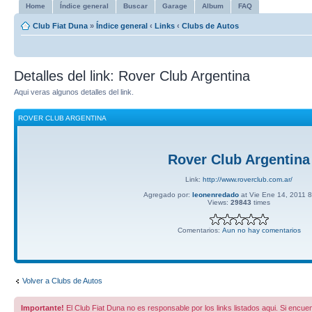
Home
Índice general
Buscar
Garage
Album
FAQ
Club Fiat Duna
»
Índice general
‹
Links
‹
Clubs de Autos
Detalles del link: Rover Club Argentina
Aqui veras algunos detalles del link.
ROVER CLUB ARGENTINA
Rover Club Argentina
Link:
http://www.roverclub.com.ar/
Agregado por:
leonenredado
at Vie Ene 14, 2011 
Views:
29843
times
Comentarios:
Aun no hay comentarios
Volver a Clubs de Autos
Importante!
El Club Fiat Duna no es responsable por los links listados aqui. Si encuen