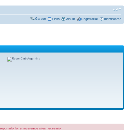
Garage
Links
Album
Registrarse
Identificarse
a reportarlo, lo removeremos si es necesario!