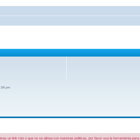
8:38 pm
tras un link roto o que no se alinea con nuestras politicas, por favor usa la herramienta par