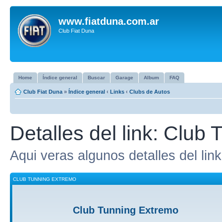
www.fiatduna.com.ar
Club Fiat Duna
Home
Índice general
Buscar
Garage
Album
FAQ
Club Fiat Duna
»
Índice general
‹
Links
‹
Clubs de Autos
Detalles del link: Club
Aqui veras algunos detalles del link
CLUB TUNNING EXTREMO
Club Tunning Extremo