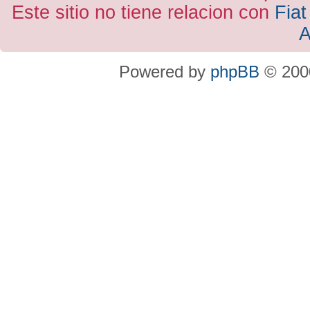
Este sitio no tiene relacion con
Fiat
A
Powered by
phpBB
© 2000