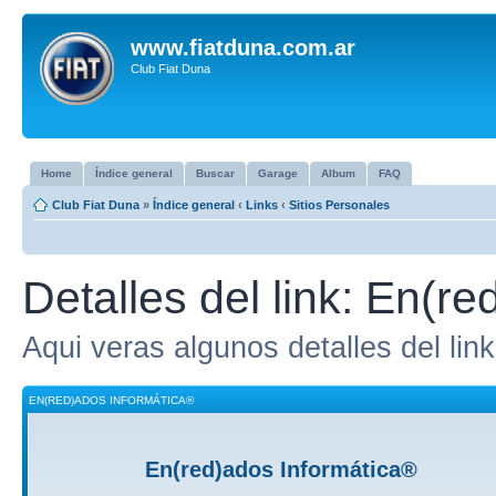
www.fiatduna.com.ar
Club Fiat Duna
Home
Índice general
Buscar
Garage
Album
FAQ
Club Fiat Duna
»
Índice general
‹
Links
‹
Sitios Personales
Detalles del link: En(r
Aqui veras algunos detalles del link
EN(RED)ADOS INFORMÁTICA®
En(red)ados Informática®