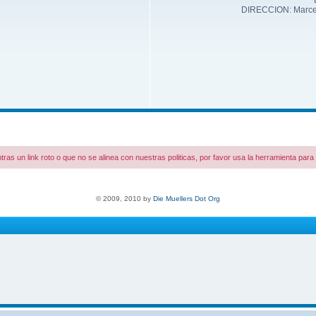
DIRECCION: Marcelo
tras un link roto o que no se alinea con nuestras politicas, por favor usa la herramienta par
© 2009, 2010 by
Die Muellers Dot Org