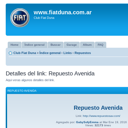
www.fiatduna.com.ar
Club Fiat Duna
Home
Índice general
Buscar
Garage
Album
FAQ
Club Fiat Duna
»
Índice general
‹
Links
‹
Repuestos
Detalles del link: Repuesto Avenida
Aqui veras algunos detalles del link.
REPUESTO AVENIDA
Repuesto Avenida
Link:
http://www.repuestosav.com/
Agregado por:
GabySofyEmma
at Mar Ene 19, 2016
Views:
32173
times