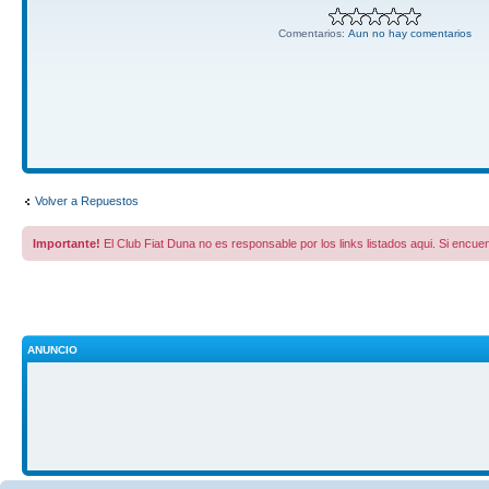
Comentarios:
Aun no hay comentarios
Volver a Repuestos
Importante!
El Club Fiat Duna no es responsable por los links listados aqui. Si encuen
ANUNCIO