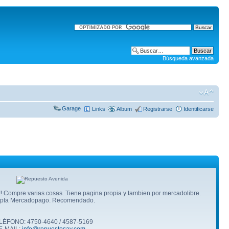
Búsqueda avanzada
Garage
Links
Album
Registrarse
Identificarse
to!! Compre varias cosas. Tiene pagina propia y tambien por mercadolibre.
pta Mercadopago. Recomendado.
LÉFONO: 4750-4640 / 4587-5169
E-MAIL:
info@repuestosav.com