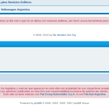
Lykos Servicios Gráficos
Volkswagen Argentina
tras un link roto o que no se alinea con nuestras politicas, por favor usa la herramienta par
© 2009, 2010 by
Die Muellers Dot Org
 los logotipos y marcas que aparecen en este sitio son propiedad de sus respectivos propiet
Las opiniones publicadas en este foro son responsabilidad exclusiva de quienes las vierten.
Este sitio no tiene relacion con
Fiat Group Automobiles S.p.A.
ni con
Fiat Auto Argentina
Powered by
phpBB
© 2000, 2002, 2005, 2007 phpBB Group