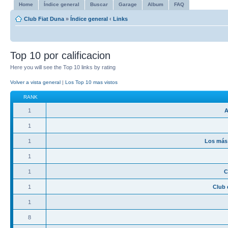
Home
Índice general
Buscar
Garage
Album
FAQ
Club Fiat Duna
»
Índice general
‹
Links
Top 10 por calificacion
Here you will see the Top 10 links by rating
Volver a vista general
|
Los Top 10 mas vistos
RANK
1
A
1
1
Los más 
1
1
C
1
Club 
1
8