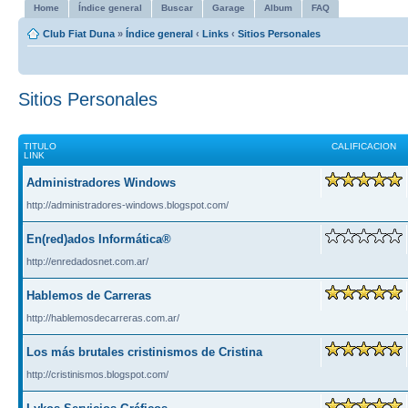
Home
Índice general
Buscar
Garage
Album
FAQ
Club Fiat Duna
»
Índice general
‹
Links
‹
Sitios Personales
Sitios Personales
TITULO
CALIFICACION
LINK
Administradores Windows
http://administradores-windows.blogspot.com/
En(red)ados Informática®
http://enredadosnet.com.ar/
Hablemos de Carreras
http://hablemosdecarreras.com.ar/
Los más brutales cristinismos de Cristina
http://cristinismos.blogspot.com/