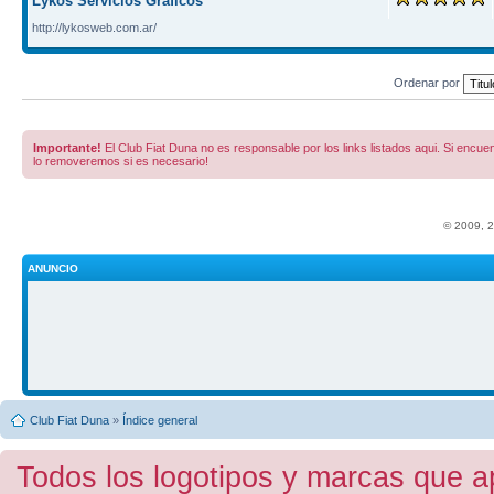
Lykos Servicios Gráficos
http://lykosweb.com.ar/
Ordenar por
Importante!
El Club Fiat Duna no es responsable por los links listados aqui. Si encuent
lo removeremos si es necesario!
© 2009, 
ANUNCIO
Club Fiat Duna
»
Índice general
Todos los logotipos y marcas que a