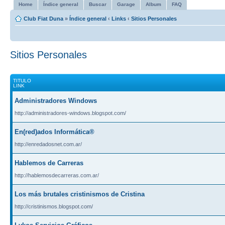
Home
Índice general
Buscar
Garage
Album
FAQ
Club Fiat Duna
»
Índice general
‹
Links
‹
Sitios Personales
Sitios Personales
TITULO
LINK
Administradores Windows
http://administradores-windows.blogspot.com/
En(red)ados Informática®
http://enredadosnet.com.ar/
Hablemos de Carreras
http://hablemosdecarreras.com.ar/
Los más brutales cristinismos de Cristina
http://cristinismos.blogspot.com/