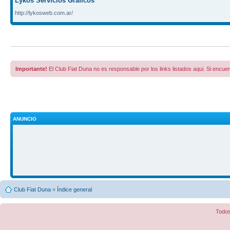
Lykos Servicios Gráficos
http://lykosweb.com.ar/
Importante!
El Club Fiat Duna no es responsable por los links listados aqui. Si encuen
ANUNCIO
Club Fiat Duna
»
Índice general
Todos