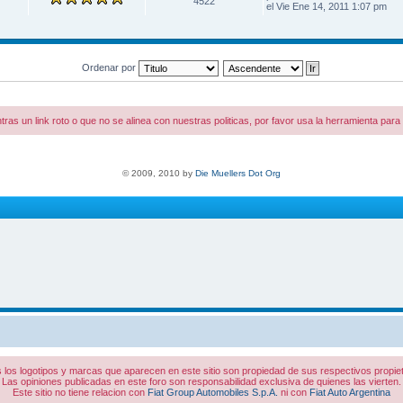
4522
el Vie Ene 14, 2011 1:07 pm
Ordenar por
tras un link roto o que no se alinea con nuestras politicas, por favor usa la herramienta par
© 2009, 2010 by
Die Muellers Dot Org
 los logotipos y marcas que aparecen en este sitio son propiedad de sus respectivos propiet
Las opiniones publicadas en este foro son responsabilidad exclusiva de quienes las vierten.
Este sitio no tiene relacion con
Fiat Group Automobiles S.p.A.
ni con
Fiat Auto Argentina