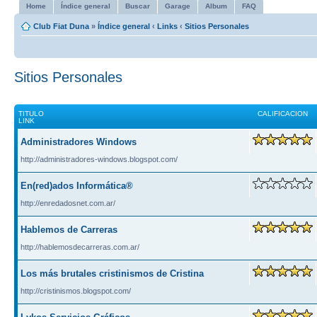
Home
Índice general
Buscar
Garage
Album
FAQ
Club Fiat Duna
»
Índice general
‹
Links
‹
Sitios Personales
Sitios Personales
TITULO
CALIFICACION
LINK
Administradores Windows
http://administradores-windows.blogspot.com/
En(red)ados Informática®
http://enredadosnet.com.ar/
Hablemos de Carreras
http://hablemosdecarreras.com.ar/
Los más brutales cristinismos de Cristina
http://cristinismos.blogspot.com/