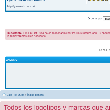
Lykos Servicios Gráficos
http://lykosweb.com.ar/
Ordenar por
Importante!
El Club Fiat Duna no es responsable por los links listados aqui. Si encuent
lo removeremos si es necesario!
© 2009, 
ANUNCIO
Club Fiat Duna
»
Índice general
Todos los logotipos y marcas que a