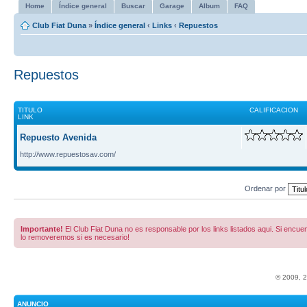
Home
Índice general
Buscar
Garage
Album
FAQ
Club Fiat Duna
»
Índice general
‹
Links
‹
Repuestos
Repuestos
TITULO
CALIFICACION
LINK
Repuesto Avenida
http://www.repuestosav.com/
Ordenar por
Importante!
El Club Fiat Duna no es responsable por los links listados aqui. Si encuent
lo removeremos si es necesario!
© 2009, 
ANUNCIO