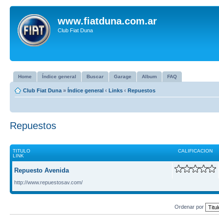
www.fiatduna.com.ar
Club Fiat Duna
Home
Índice general
Buscar
Garage
Album
FAQ
Club Fiat Duna
»
Índice general
‹
Links
‹
Repuestos
Repuestos
TITULO
CALIFICACION
LINK
Repuesto Avenida
http://www.repuestosav.com/
Ordenar por