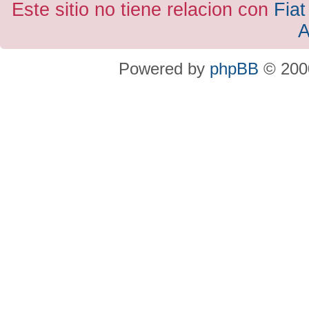
Este sitio no tiene relacion con
Fiat
A
Powered by
phpBB
© 2000