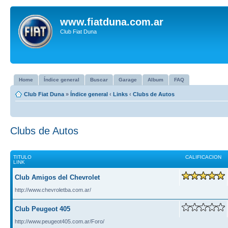
www.fiatduna.com.ar
Club Fiat Duna
Home
Índice general
Buscar
Garage
Album
FAQ
Club Fiat Duna
»
Índice general
‹
Links
‹
Clubs de Autos
Clubs de Autos
TITULO
CALIFICACION
LINK
Club Amigos del Chevrolet
http://www.chevroletba.com.ar/
Club Peugeot 405
http://www.peugeot405.com.ar/Foro/