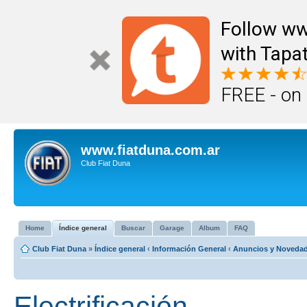
Follow ww
with Tapat
FREE - on
www.fiatduna.com.ar
Club Fiat Duna
Home
Índice general
Buscar
Garage
Album
FAQ
Club Fiat Duna
»
Índice general
‹
Información General
‹
Anuncios y Noveda
Electrificación