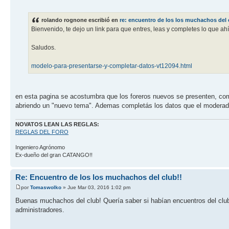
rolando rognone escribió en
re: encuentro de los los muchachos del 
Bienvenido, te dejo un link para que entres, leas y completes lo que ahí
Saludos.
modelo-para-presentarse-y-completar-datos-vt12094.html
en esta pagina se acostumbra que los foreros nuevos se presenten, com
abriendo un "nuevo tema". Ademas completás los datos que el moderador
NOVATOS LEAN LAS REGLAS:
REGLAS DEL FORO
Ingeniero Agrónomo
Ex-dueño del gran CATANGO!!
Re: Encuentro de los los muchachos del club!!
por
Tomaswolko
» Jue Mar 03, 2016 1:02 pm
Buenas muchachos del club! Quería saber si habían encuentros del cl
administradores.