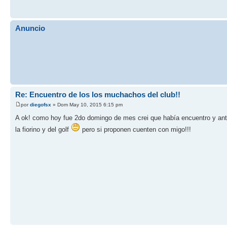
Anuncio
Re: Encuentro de los los muchachos del club!!
por
diegofsx
» Dom May 10, 2015 6:15 pm
A ok! como hoy fue 2do domingo de mes crei que había encuentro y ante 
la fiorino y del golf
pero si proponen cuenten con migo!!!