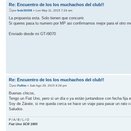
Re: Encuentro de los los muchachos del club!!
por
fede36308
» Lun May 11, 2015 7:24 am
La propuesta esta. Solo tienen que concurrir.
Si queres pasa tu numero por MP asi confirmamos mejor para el otro m
Enviado desde mi GT-I9070
Re: Encuentro de los los muchachos del club!!
por
Paflito
» Sab Ago 29, 2015 9:29 pm
Buenas chicos,
Tengo un Fiat Uno, pero si un día o ya están juntandose con fecha fija e
Soy de Zárate, si me queda cerca se hace un viaje para pasar un rato
Saludos.
P / A / B / L / O
Fiat Uno SCR 1993