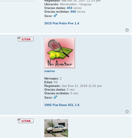
Registrado:
Mié Abr 18, 2007 12:25 pm
Ubicación:
Montevideo - Uruguay
Gracias dadas:
453
veces
Gracias recibidas:
660
veces
Sexo:
2015 Fiat Palio Fire 1.4
cuervo
Mensajes:
2
Edad:
63
Registrado:
Jue Ene 21, 2016 11:31 pm
Gracias dadas:
0 vez
Gracias recibidas:
0 vez
Sexo:
1992 Fiat Duna SCL 1.6