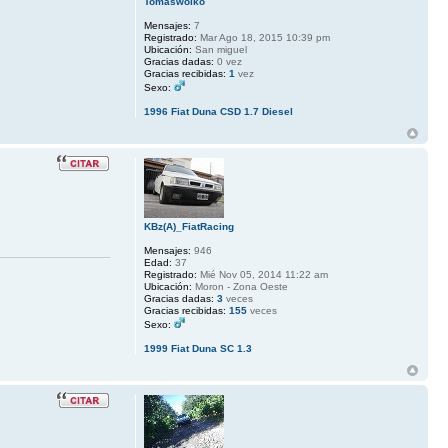
Tomaswolko
Mensajes:
7
Registrado:
Mar Ago 18, 2015 10:39 pm
Ubicación:
San miguel
Gracias dadas:
0 vez
Gracias recibidas:
1
vez
Sexo:
1996 Fiat Duna CSD 1.7 Diesel
KBz(A)_FiatRacing
Mensajes:
946
Edad:
37
Registrado:
Mié Nov 05, 2014 11:22 am
Ubicación:
Moron - Zona Oeste
Gracias dadas:
3
veces
Gracias recibidas:
155
veces
Sexo:
1999 Fiat Duna SC 1.3