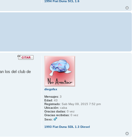
1994 Fiat Duna SCL 1.6
n los del club de
diegofsx
Mensajes:
3
Edad:
43
Registrado:
Sab May 09, 2015 7:52 pm
Ubicación:
caba
Gracias dadas:
0 vez
Gracias recibidas:
0 vez
Sexo:
1993 Fiat Duna SDL 1.3 Diesel