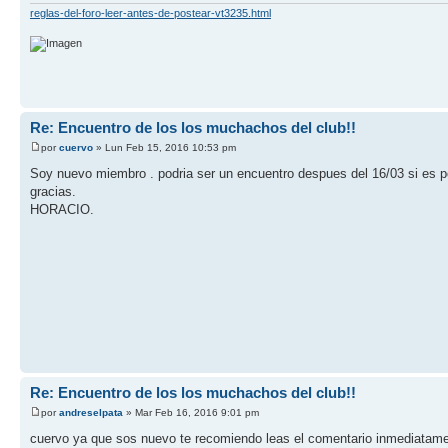
reglas-del-foro-leer-antes-de-postear-vt3235.html
Re: Encuentro de los los muchachos del club!!
por
cuervo
» Lun Feb 15, 2016 10:53 pm
Soy nuevo miembro . podria ser un encuentro despues del 16/03 si es po
gracias.
HORACIO.
Re: Encuentro de los los muchachos del club!!
por
andreselpata
» Mar Feb 16, 2016 9:01 pm
cuervo ya que sos nuevo te recomiendo leas el comentario inmediatamen