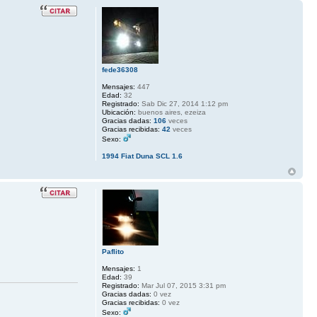
fede36308
Mensajes:
447
Edad:
32
Registrado:
Sab Dic 27, 2014 1:12 pm
Ubicación:
buenos aires, ezeiza
Gracias dadas:
106
veces
Gracias recibidas:
42
veces
Sexo:
1994 Fiat Duna SCL 1.6
Paflito
Mensajes:
1
Edad:
39
Registrado:
Mar Jul 07, 2015 3:31 pm
Gracias dadas:
0 vez
Gracias recibidas:
0 vez
Sexo: