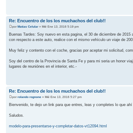
Re: Encuentro de los los muchachos del club!!
por
Matias Celular
» Mié Ene 13, 2016 5:19 pm
Buenas Tardes: Soy nuevo en esta pagina, el 30 de diciembre de 2015 a
con respecto a este auto, realice con el mismo vehículo un viaje de 20
Muy feliz y contento con el coche, gracias por aceptar mi solicitud, c
Soy del centro de la Provincia de Santa Fe y para mi seria un honor via
lugares de reuniónes en el interior, etc.-
Re: Encuentro de los los muchachos del club!!
por
rolando rognone
» Mié Ene 13, 2016 5:27 pm
Bienvenido, te dejo un link para que entres, leas y completes lo que ahí 
Saludos.
modelo-para-presentarse-y-completar-datos-vt12094.html