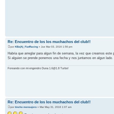
Re: Encuentro de los los muchachos del club!!
por
KBz(A)_FiatRacing
» Jue Mar 03, 2016 1:56 pm
Habria que arreglar para algun fin de semana, la vez que creamos este
Si alguien se prende ponemos una fecha y nos juntamos en algun lado.
Foreando con mi engendro Duna 1.6@1.8 Turbo!
Re: Encuentro de los los muchachos del club!!
por
tincho mensajero
» Mar May 31, 2016 1:07 am