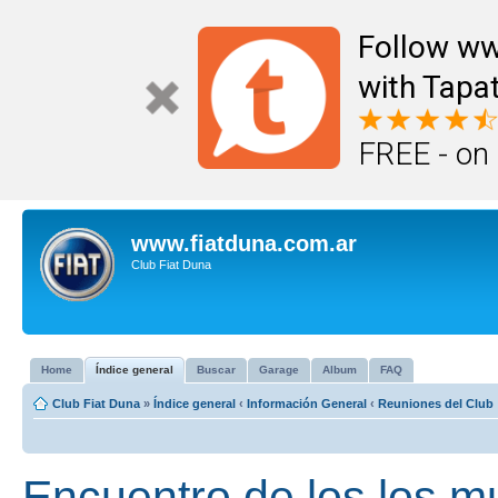
Follow ww
with Tapat
FREE - on
www.fiatduna.com.ar
Club Fiat Duna
Home
Índice general
Buscar
Garage
Album
FAQ
Club Fiat Duna
»
Índice general
‹
Información General
‹
Reuniones del Club
Encuentro de los los m