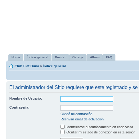
Home
Índice general
Buscar
Garage
Album
FAQ
Club Fiat Duna
»
Índice general
El administrador del Sitio requiere que esté registrado y se 
Nombre de Usuario:
Contraseña:
Olvidé mi contraseña
Reenviar email de activación
Identificarse automáticamente en cada visita
Ocultar mi estado de conexión en esta sesión