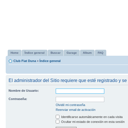
Home
Índice general
Buscar
Garage
Album
FAQ
Club Fiat Duna
»
Índice general
El administrador del Sitio requiere que esté registrado y se 
Nombre de Usuario:
Contraseña:
Olvidé mi contraseña
Reenviar email de activación
Identificarse automáticamente en cada visita
Ocultar mi estado de conexión en esta sesión